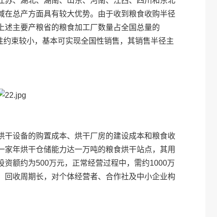
江苏、湖北、湖南、山东、河南、江西、四川和东北
域在总产方面具有较大优势。由于收到粮食收购半径
上述主要产粮省的粮食加工厂数量占全国总量的
域性约束较小，基本可实现全国性销售，其销售半径主
烘干设备的购置成本、烘干厂房的建设成本和粮食收
一家年烘干仓储能力达一万吨的粮食烘干站点，其用
资额约为500万元，正常经营过程中，需约1000万
，回收周期长，对个体经营者、合作社及中小企业构