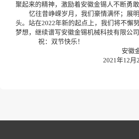
聚起来的精神，激励着安徽金锡人不断勇
忆往昔峥嵘岁月，我们豪情满怀；展
头。站在
2022年新的起点上，我们将不
梦想，继续谱写安徽金锡机械科技有限公
祝：双节快乐！
安徽
2021年12月