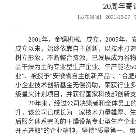
20周年寄
【发布时间】 2021-12-27 
2001年
，金锡机械厂成立，
2005年
成立以来，始终依靠自主创新，以技术打
树立形象，不断整合资源，已发展成为谷
品干燥为主的专业型生产企业。年产能达5
业”、被授予“安徽省自主创新产品”、“合
小企业技术创新基金无偿资助，荣获行业
级星火计划项目，并获得国家科技部创新支
20年来，经过公司决策者和全体员工
升，该公司已成长为一家技术力量雄厚、
后服务体系完善的干燥设备专业型生产企业
开拓进取”的企业精神，坚持“质量第一、