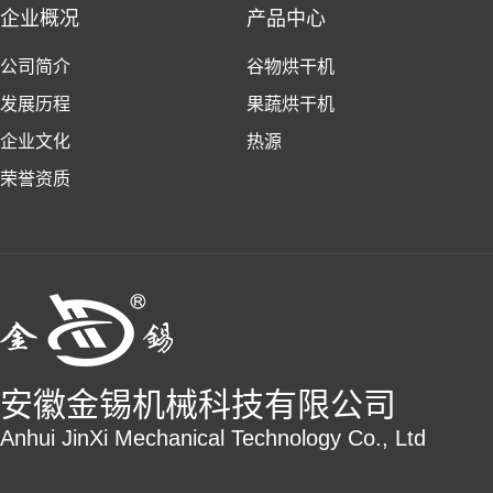
企业概况
产品中心
公司简介
谷物烘干机
发展历程
果蔬烘干机
企业文化
热源
荣誉资质
安徽金锡机械科技有限公司
Anhui JinXi Mechanical Technology Co., Ltd